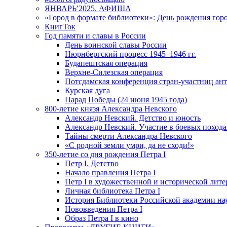
ЯНВАРЬ’2025. АФИША
«Город в формате библиотеки»: День рождения гор
КнигТок
Год памяти и славы в России
День воинской славы России
Нюрнбергский процесс 1945–1946 гг.
Будапештская операция
Верхне-Силезская операция
Потсдамская конференция стран-участниц ан
Курская дуга
Парад Победы (24 июня 1945 года)
800-летие князя Александра Невского
Александр Невский. Детство и юность
Александр Невский. Участие в боевых похода
Тайны смерти Александра Невского
«С родной земли умри, да не сходи!»
350-летие со дня рождения Петра I
Петр I. Детство
Начало правления Петра I
Петр I в художественной и исторической лите
Личная библиотека Петра I
История Библиотеки Российской академии на
Нововведения Петра I
Образ Петра I в кино