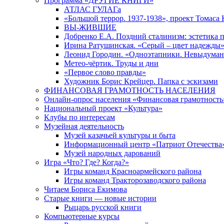
Программа «ДРУГИЕ КНИГИ»
АТЛАС ГУЛАГа
«Большой террор. 1937-1938», проект Томаса
ВЫ-ЖИВШИЕ
Добренко Е.А. Поздний сталинизм: эстетика 
Ирина Ратушинская. «Серый – цвет надежды
Леонид Городин. «Одноэтапники. Невыдуман
Метео-чёртик. Труды и дни
«Первое слово правды»
Художник Борис Крейцер. Папка с эскизами
ФИНАНСОВАЯ ГРАМОТНОСТЬ НАСЕЛЕНИЯ
Онлайн-опрос населения «Финансовая грамотность
Национальный проект «Культура»
Клубы по интересам
Музейная деятельность
Музей казачьей культуры и быта
Информационный центр «Патриот Отечества
Музей народных дарований
Игра «Что? Где? Когда?»
Игры команд Красноармейского района
Игры команд Тракторозаводского района
Читаем Бориса Екимова
Старые книги — новые истории
Рыцарь русской книги
Компьютерные курсы