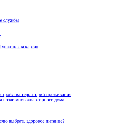
ие службы
т
Пушкинская карта»
устройства территорий проживания
а возле многоквартирного дома
елю выбрать здоровое питание?