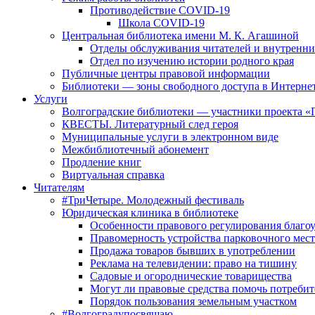
Противодействие COVID-19
Школа COVID-19
Центральная библиотека имени М. К. Агашиной
Отделы обслуживания читателей и внутренн
Отдел по изучению истории родного края
Публичные центры правовой информации
Библиотеки — зоны свободного доступа в Интерне
Услуги
Волгоградские библиотеки — участники проекта «
КВЕСТЫ. Литературный след героя
Муниципальные услуги в электронном виде
Межбиблиотечный абонемент
Продление книг
Виртуальная справка
Читателям
#ТриЧетыре. Молодежный фестиваль
Юридическая клиника в библиотеке
Особенности правового регулирования благо
Правомерность устройства парковочного мест
Продажа товаров бывших в употреблении
Реклама на телевидении: право на тишину
Садовые и огороднические товарищества
Могут ли правовые средства помочь потребит
Порядок пользования земельным участком
#Волгоградупосвящаю