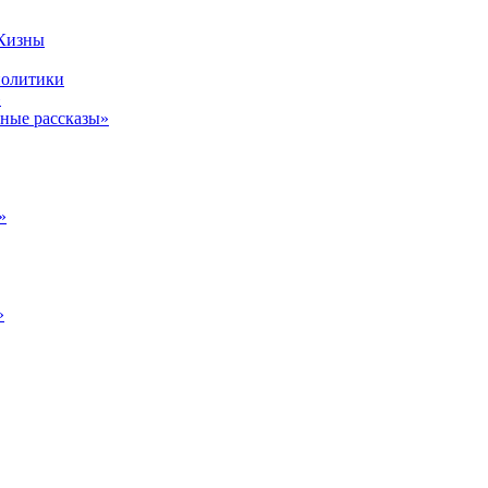
 Кизны
политики
»
ные рассказы»
»
»