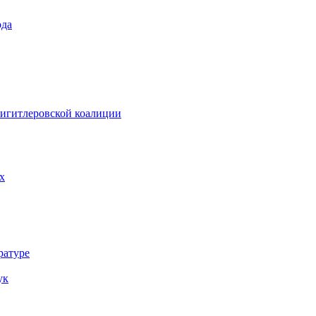
ода
тигитлеровской коалиции
х
ратуре
ук