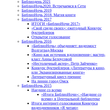
Библиодень 2021
БиблиоНочь2020. Встречаемся в Сети
БиблиоНочь 2019
БиблиоНочь 2018. Магия книги
БиблиоНочь 2017
ИТОГИ «БиблиоНочи 2017»
«Свой среди своих»: ежегодный Конкурс
буктрейлеров
Открытое голосование
БиблиоНочь 2016
«БиблиоНочь» объединяет: видеомост
Волгоград-Москва
«Кино как источник вдохновения»: мастер-
класс Анны Белоусовой
«Нестоличный актер». Петр Зайченко»
Конкурс буктрейлеров «Литература в кино,
или Экранизированные книги»
Литературный квест-тренинг
На линии город Омск
БиблиоНочь 2015
Наедине со всеми
«Итоги БиблиоНочи»: «Наедине со
всеми» в Центральной библиотеке
Итоги интернет-голосования Конкурса
видеодневников «Я читаю»