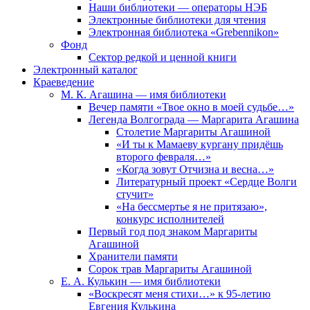
Наши библиотеки — операторы НЭБ
Электронные библиотеки для чтения
Электронная библиотека «Grebennikon»
Фонд
Сектор редкой и ценной книги
Электронный каталог
Краеведение
М. К. Агашина — имя библиотеки
Вечер памяти «Твое окно в моей судьбе…»
Легенда Волгограда — Маргарита Агашина
Столетие Маргариты Агашиной
«И ты к Мамаеву кургану придёшь
второго февраля…»
«Когда зовут Отчизна и весна…»
Литературный проект «Сердце Волги
стучит»
«На бессмертье я не притязаю»,
конкурс исполнителей
Первый год под знаком Маргариты
Агашиной
Хранители памяти
Сорок трав Маргариты Агашиной
Е. А. Кулькин — имя библиотеки
«Воскресят меня стихи…» к 95-летию
Евгения Кулькина