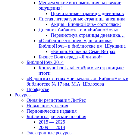
Меняем яркие воспоминания на свежие
ощущения!
Прочитанные страницы дневников
Листая литературные страницы дневника
Акция «БиблиоНочь» состоялась!
Дневник библиотеки в «БиблиоНочь»
Перелистнув страницы дневника…
«Особенное чтение»: «дневниковая
БиблиоНочь» в библиотеке им. Шукшина
«БиблиоНочь» на Семи Ветрах
Бизнес Волгограда «Я читаю!»
БиблиоНочь-2014
Конкурс book-trailer «Зримые страницы»:
итоги
«В донских степях мое начало…». БиблиоНочь в
библиотеке № 17 им. М.А. Шолохова
Профдосье
Ресурсы
Онлайн регистрация ЛитРес
Новые поступления
Периодические издания
Библиографические пособия
2015 — 2025
2009 — 2014
Электронные ресурсы