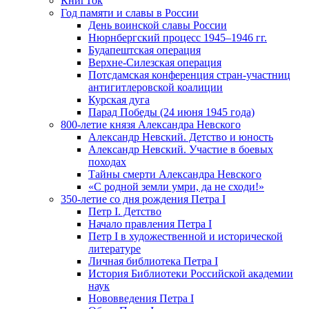
КнигТок
Год памяти и славы в России
День воинской славы России
Нюрнбергский процесс 1945–1946 гг.
Будапештская операция
Верхне-Силезская операция
Потсдамская конференция стран-участниц
антигитлеровской коалиции
Курская дуга
Парад Победы (24 июня 1945 года)
800-летие князя Александра Невского
Александр Невский. Детство и юность
Александр Невский. Участие в боевых
походах
Тайны смерти Александра Невского
«С родной земли умри, да не сходи!»
350-летие со дня рождения Петра I
Петр I. Детство
Начало правления Петра I
Петр I в художественной и исторической
литературе
Личная библиотека Петра I
История Библиотеки Российской академии
наук
Нововведения Петра I