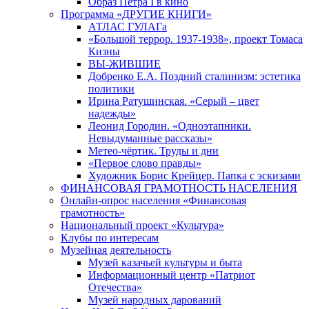
Образ Петра I в кино
Программа «ДРУГИЕ КНИГИ»
АТЛАС ГУЛАГа
«Большой террор. 1937-1938», проект Томаса
Кизны
ВЫ-ЖИВШИЕ
Добренко Е.А. Поздний сталинизм: эстетика
политики
Ирина Ратушинская. «Серый – цвет
надежды»
Леонид Городин. «Одноэтапники.
Невыдуманные рассказы»
Метео-чёртик. Труды и дни
«Первое слово правды»
Художник Борис Крейцер. Папка с эскизами
ФИНАНСОВАЯ ГРАМОТНОСТЬ НАСЕЛЕНИЯ
Онлайн-опрос населения «Финансовая
грамотность»
Национальный проект «Культура»
Клубы по интересам
Музейная деятельность
Музей казачьей культуры и быта
Информационный центр «Патриот
Отечества»
Музей народных дарований