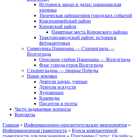
История в лицах и датах: царицынская
хроника
Творческая лаборатория городских событий
Красноармейский район
Кировский район
Памятные места Кировского района
Тракторозаводский район: история в
фотокарточках
Символика Царицына — Сталинграда —
Волгограда
Описание гербов Царицына — Волгограда
Флаг города-героя Волгограда
Сталинградцы — творцы Победы
Наши земляки
Деятели науки, ученые
Деятели искусств
Художники
Краеведы
Писатели и поэты
Часто задаваемые вопросы
Контакты
Главная
»
Информационно-просветительские мероприятия
»
Информационная грамотность
»
Курсы компьютерной
грамотности для пенсионеров
»
Программа Статус: Онлайн
»