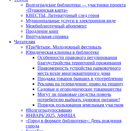
Волгоградские библиотеки — участники проекта
«Пушкинская карта»
КВЕСТЫ. Литературный след героя
Муниципальные услуги в электронном виде
Межбиблиотечный абонемент
Продление книг
Виртуальная справка
Читателям
#ТриЧетыре. Молодежный фестиваль
Юридическая клиника в библиотеке
Особенности правового регулирования
благоустройства территорий проживания
Правомерность устройства парковочного
места возле многоквартирного дома
Продажа товаров бывших в употреблении
Реклама на телевидении: право на тишину
Садовые и огороднические товарищества
Могут ли правовые средства помочь
потребителю выбрать здоровое питание?
Порядок пользования земельным участком
#Волгоградупосвящаю
ЯНВАРЬ’2025. АФИША
«Город в формате библиотеки»: День рождения
города